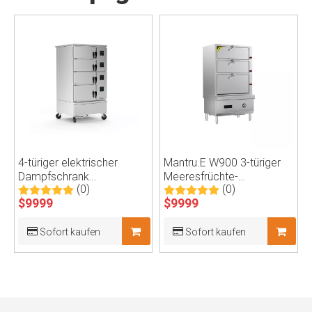
4-türiger elektrischer
Mantru.E W900 3-türiger
Dampfschrank
Meeresfrüchte-
(0)
(0)
(elektrisches Backup-
Dampfschrank
$
9999
$
9999
System)
Sofort kaufen
Sofort kaufen