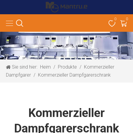
0
0
Sie sind hier:
Heim
/
Produkte
/
Kommerzieller
Dampfgarer
/
Kommerzieller Dampfgarerschrank
Kommerzieller
Dampfgarerschrank