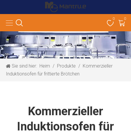
0
0
Sie sind hier:
Heim
/
Produkte
/
Kommerzieller
Induktionsofen für frittierte Brötchen
Kommerzieller
Induktionsofen für