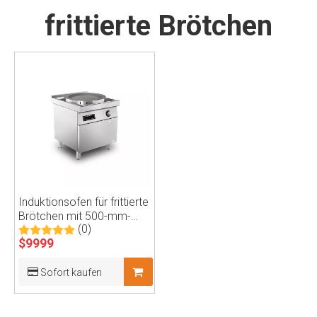
frittierte Brötchen
Induktionsofen für frittierte
Brötchen mit 500-mm-
(0)
Pfanne, Induktionsherd,
$
9999
Induktionskochfeld
Sofort kaufen