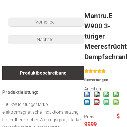
Mantru.E
Vorherige:
W900 3-
türiger
Nächste:
Meeresfrücht
Dampfschran
0
Produktbeschreibung
Bewertungen
Anteil an:
loading
Produktleistung:
· 30 kW leistungsstarke
elektromagnetische Induktionsheizung,
$
Preis:
hoher thermischer Wirkungsgrad, starke
9999