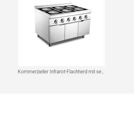
Kommerzieller Infrarot-Flachherd mit sechs Brennern, 3 kW*6