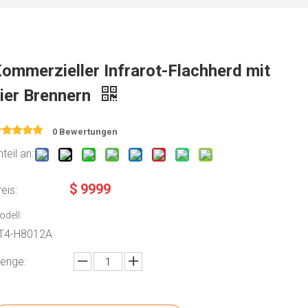
ommerzieller Infrarot-Flachherd mit
ier Brennern
0 Bewertungen
teil an:
$
9999
reis:
odell:
T4-H8012A
enge: