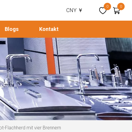
0
0
CNY ￥
Blogs
Kontakt
ot-Flachherd mit vier Brennern