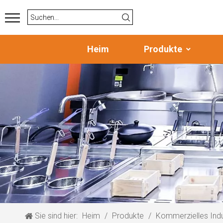
Heim
Produkte
Sie sind hier:
Heim
/
Produkte
/
Kommerzielles Ind