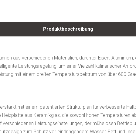
Produktbeschreibung
nnen aus verschiedenen Materialien, darunter Eisen, Aluminium, ema
intelligente Leistungsregelung, um einer Vielzahl kulinarischer An
eistung mit einem breiten Temperaturspektrum von über 600 Gra
rstärkt mit einem patentierten Strukturplan für verbesserte Haltba
e Heizplatte aus Keramikglas, die sowohl hohen Temperaturen als
ünf verschiedenen Leistungseinstellungen, der mühelosen Betrie
hutzdesign zum Schutz vor eindringendem Wasser, Fett und Insek