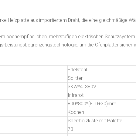
starke Heizplatte aus importiertem Draht, die eine gleichmäßige W
em hochempfindlichen, mehrstufigen elektrischen Schutzsystem 
s-Leistungsbegrenzungstechnologie, um die Ofenplattensicherh
Edelstahl
Splitter
3KW*4 380V
Infrarot
800*800*(810+30)mm
Kochen
Sperrholzkiste mit Palette
70