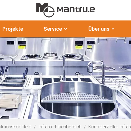
Projekte
Service
Über uns
uktionskochfeld
/
Infrarot-Flachbereich
/
Kommerzieller Infrar