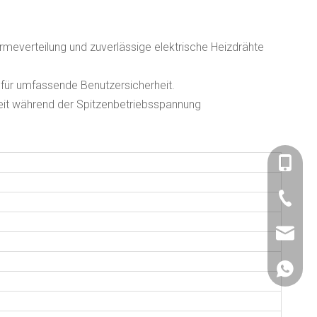
ärmeverteilung und zuverlässige elektrische Heizdrähte
für umfassende Benutzersicherheit.
eit während der Spitzenbetriebsspannung
+86-180
+86-757
admin@
+86180