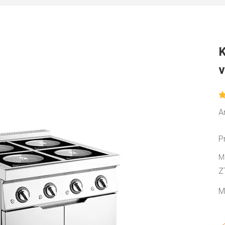
K
v
An
P
M
Z
M