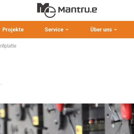
Projekte
Service
Über uns
illplatte
denstehender, kommerzieller Elektro-Grill