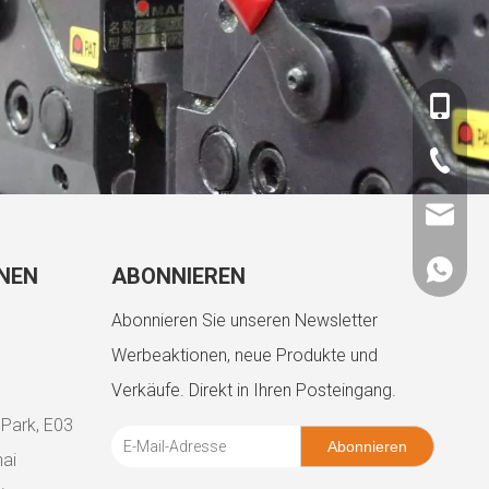
+86-180
+86-757
admin@
+86180
NEN
ABONNIEREN
Abonnieren Sie unseren Newsletter
Werbeaktionen, neue Produkte und
Verkäufe. Direkt in Ihren Posteingang.
 Park, E03
Abonnieren
ai