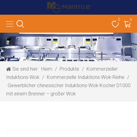
0
0
Sie sind hier:
Heim
/
Produkte
/
Kommerzieller
Induktions-Wok
/
Kommerzielle Induktions-Wok-Reihe
/
Gewerblicher chinesischer Induktions-Wok-Kocher D1000
mit einem Brenner – großer Wok