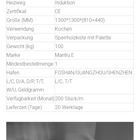
Heizweg
Induktion
Zertifikat
CE
Größe (MM)
1300*1300*(810+440)
Verwendung
Kochen
Verpackung
Sperrholzkiste mit Palette
Gewicht (kg)
100
Marke
Mantru.E
Mindestbestellmenge
1
Hafen
FOSHAN/GUANGZHOU/SHENZHEN
L/C, D/A, D/P, T/T,
L/C, T/T
W/U, Geldgramm
Verfügbarkeit (Monat)
200 Stück/m
Lieferzeit (Tage)
20 Werktage